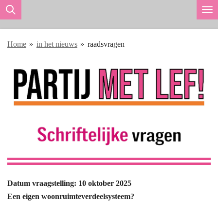
Ga
direct
naar
Home
»
in het nieuws
»
raadsvragen
de
hoofdinhoud
Datum vraagstelling: 10 oktober 2025
Een eigen woonruimteverdeelsysteem?