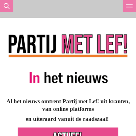
Ga
direct
naar
de
hoofdinhoud
Al het nieuws omtrent Partij met Lef! uit kranten,
van online platforms
en uiteraard vanuit de raadszaal!