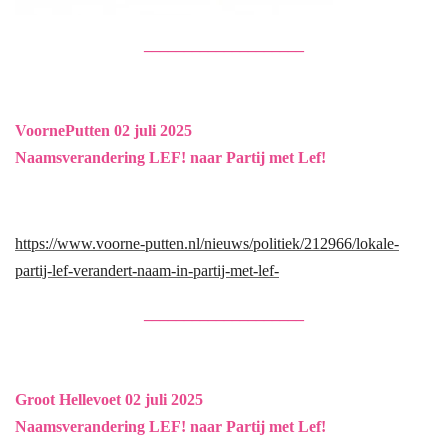
____________________
VoornePutten 02 juli 2025
Naamsverandering LEF! naar Partij met Lef!
https://www.voorne-putten.nl/nieuws/politiek/212966/lokale-
partij-lef-verandert-naam-in-partij-met-lef-
____________________
Groot Hellevoet 02 juli 2025
Naamsverandering LEF! naar Partij met Lef!