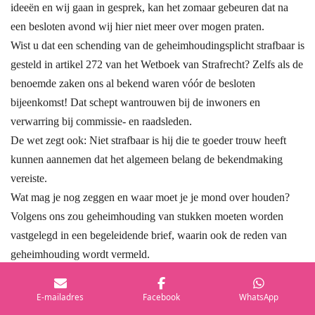
ideeën en wij gaan in gesprek, kan het zomaar gebeuren dat na
een besloten avond wij hier niet meer over mogen praten.
Wist u dat een schending van de geheimhoudingsplicht strafbaar is
gesteld in artikel 272 van het Wetboek van Strafrecht? Zelfs als de
benoemde zaken ons al bekend waren vóór de besloten
bijeenkomst! Dat schept wantrouwen bij de inwoners en
verwarring bij commissie- en raadsleden.
De wet zegt ook: Niet strafbaar is hij die te goeder trouw heeft
kunnen aannemen dat het algemeen belang de bekendmaking
vereiste.
Wat mag je nog zeggen en waar moet je je mond over houden?
Volgens ons zou geheimhouding van stukken moeten worden
vastgelegd in een begeleidende brief, waarin ook de reden van
geheimhouding wordt vermeld.
Wij zouden graag willen pleiten voor zo min mogelijk besloten
E-mailadres
Facebook
WhatsApp
bijeenkomsten en een z.s.m. opheffing van geheimhouding na een