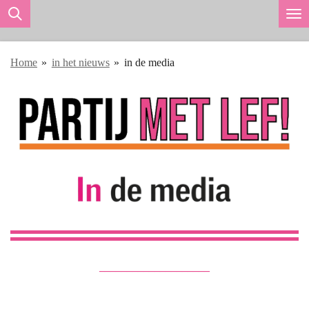
Ga
direct
naar
Home
»
in het nieuws
»
in de media
de
hoofdinhoud
____________________