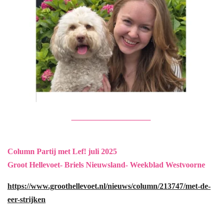
____________________
Column Partij met Lef! juli 2025
Groot Hellevoet- Briels Nieuwsland- Weekblad Westvoorne
https://www.groothellevoet.nl/nieuws/column/213747/met-de-
eer-strijken