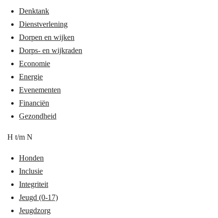
Denktank
Dienstverlening
Dorpen en wijken
Dorps- en wijkraden
Economie
Energie
Evenementen
Financiën
Gezondheid
H t/m N
Honden
Inclusie
Integriteit
J
eugd (0-17)
Jeugdzorg