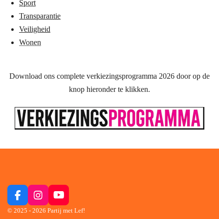
Sport
Transparantie
Veiligheid
Wonen
Download
ons complete verkiezingsprogramma 2026
door op de
knop hieronder te klikken.
F
I
Y
a
n
o
© 2025 - 2026 Partij met Lef!
c
s
u