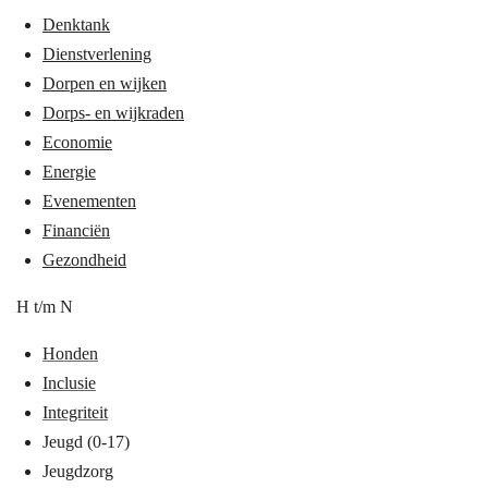
Denktank
Dienstverlening
Dorpen en wijken
Dorps- en wijkraden
Economie
Energie
Evenementen
Financiën
Gezondheid
H t/m N
Honden
Inclusie
Integriteit
Jeugd (0-17)
Jeugdzorg