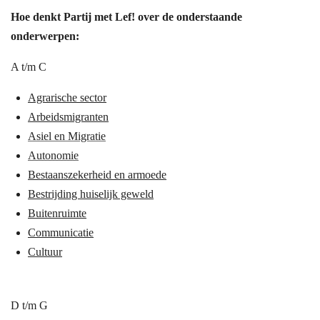
Hoe denkt Partij met Lef! over de onderstaande
onderwerpen:
A t/m C
Agrarische sector
Arbeidsmigranten
Asiel en Migratie
Autonomie
Bestaanszekerheid en armoede
Bestrijding huiselijk geweld
Buitenruimte
Communicatie
Cultuur
D t/m
G