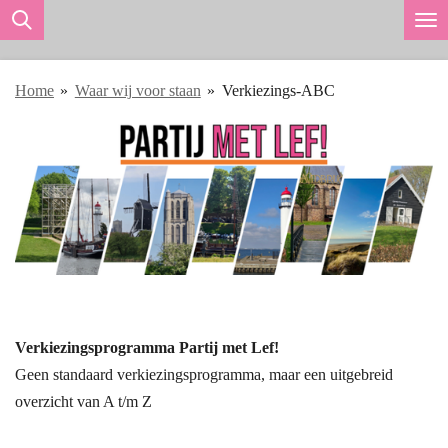
Ga
direct
naar
Home
»
Waar wij voor staan
»
Verkiezings-ABC
de
hoofdinhoud
Verkiezingsprogramma Partij met Lef!
Geen standaard verkiezingsprogramma, maar een uitgebreid
overzicht van A t/m Z