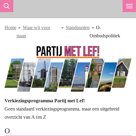
Ga
direct
naar
Home
»
Waar wij voor
»
Standpunten
»
O-
de
staan
Ombudspolitiek
hoofdinhoud
Verkiezingsprogramma Partij met Lef!
Geen standaard verkiezingsprogramma, maar een uitgebreid
overzicht van A t/m Z
O