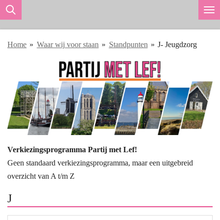
Ga
direct
naar
Home
»
Waar wij voor staan
»
Standpunten
»
J- Jeugdzorg
de
hoofdinhoud
Verkiezingsprogramma Partij met Lef!
Geen standaard verkiezingsprogramma, maar een uitgebreid
overzicht van A t/m Z
J