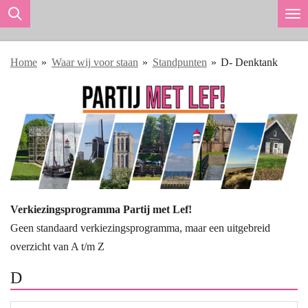
Ga
direct
naar
Home
»
Waar wij voor staan
»
Standpunten
»
D- Denktank
de
hoofdinhoud
Verkiezingsprogramma Partij met Lef!
Geen standaard verkiezingsprogramma, maar een uitgebreid
overzicht van A t/m Z
D