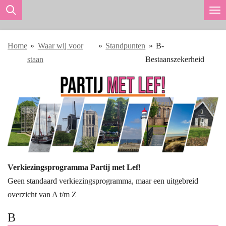
Ga
direct
naar
Home
»
Waar wij voor
»
Standpunten
»
B-
de
staan
Bestaanszekerheid
hoofdinhoud
Verkiezingsprogramma Partij met Lef!
Geen standaard verkiezingsprogramma, maar een uitgebreid
overzicht van A t/m Z
B